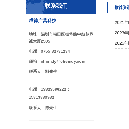
联系我们
推荐资
成德广营科技
2021
2023
地址：深圳市福田区振华路中航苑鼎
诚大厦2505
2025
电话：0755-82731234
邮箱：chemdy@chemdy.com
联系人：郭先生
电话：13823586222；
15813830982
联系人：陈先生