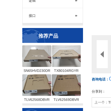
逻辑
接口
推荐产品
SN65HVD230DR
TXB0104RGYR
咨询电话：
分享到：
TLV62568DBVR
TLV62569DBVR
上一个：
T