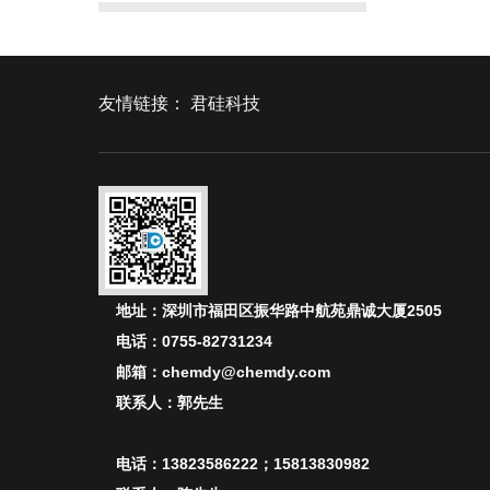
友情链接：
君硅科技
地址：深圳市福田区振华路中航苑鼎诚大厦2505
电话：0755-82731234
邮箱：chemdy@chemdy.com
联系人：郭先生
电话：13823586222；15813830982