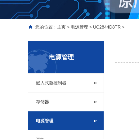
您的位置：
主页
>
电源管理
>
UC2844D8TR
>
电源管理
嵌入式微控制器
存储器
电源管理