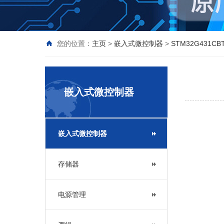
您的位置：
主页
>
嵌入式微控制器
>
STM32G431CB
嵌入式微控制器
嵌入式微控制器
存储器
电源管理