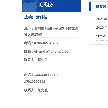
联系我们
推荐资
成德广营科技
2021
2023
地址：深圳市福田区振华路中航苑鼎
诚大厦2505
2025
电话：0755-82731234
邮箱：chemdy@chemdy.com
联系人：郭先生
电话：13823586222；
15813830982
联系人：陈先生