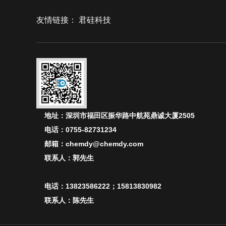
友情链接：
君硅科技
地址：深圳市福田区振华路中航苑鼎诚大厦2505
电话：0755-82731234
邮箱：chemdy@chemdy.com
联系人：郭先生
电话：13823586222；15813830982
联系人：陈先生