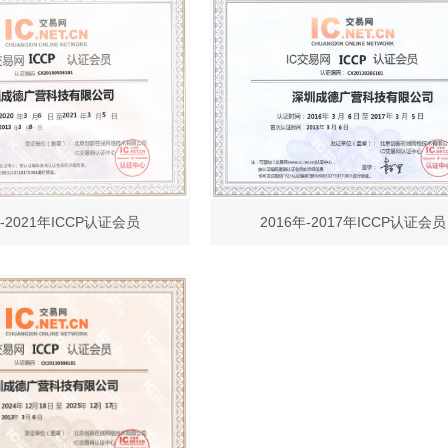
年-2021年ICCP认证会员
2016年-2017年ICCP认证会员