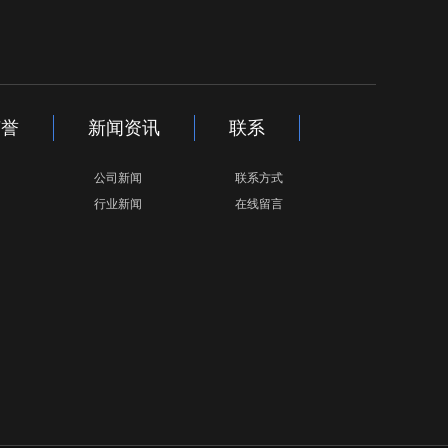
荣誉
新闻资讯
联系
公司新闻
联系方式
行业新闻
在线留言