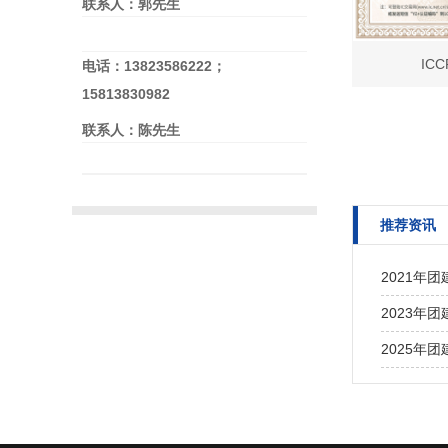
联系人：郭先生
IC
电话：13823586222；
15813830982
联系人：陈先生
推荐资讯
2021年团
2023年团
2025年团