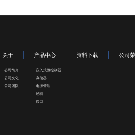
关于
产品中心
资料下载
公司
公司简介
嵌入式微控制器
公司文化
存储器
公司团队
电源管理
逻辑
接口