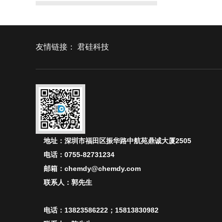
友情链接：
君硅科技
地址：深圳市福田区振华路中航苑鼎诚大厦2505
电话：0755-82731234
邮箱：chemdy@chemdy.com
联系人：郭先生
电话：13823586222；15813830982