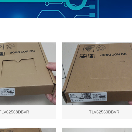
TLV62568DBVR
TLV62569DBVR