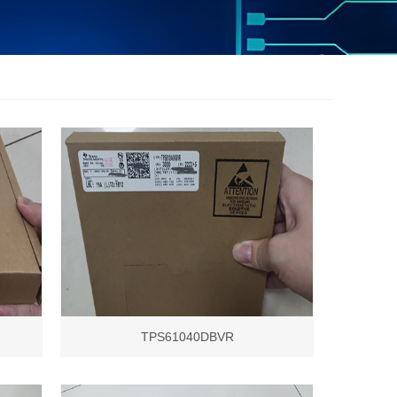
TPS61040DBVR