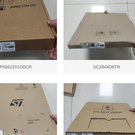
PS562201DDCR
UC2844D8TR