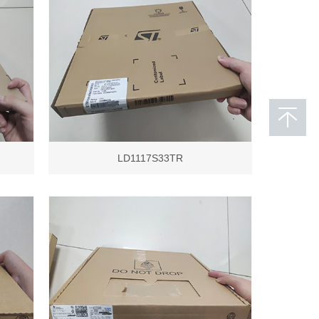
LD1117S33TR