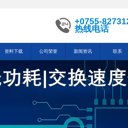
+0755-82731
热线电话
资料下载
公司荣誉
新闻资讯
联系