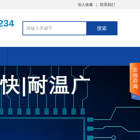
加入收藏
联系我们
234