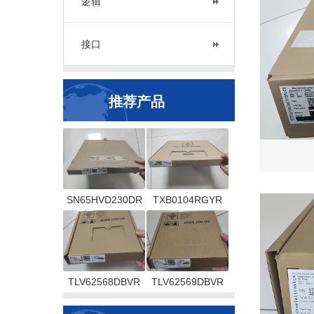
逻辑
接口
推荐产品
SN65HVD230DR
TXB0104RGYR
TLV62568DBVR
TLV62569DBVR