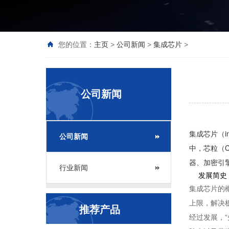
您的位置：
主页
>
公司新闻
>
集成芯片
>
公司新闻
集成芯片（i
公司新闻
中，芯粒（C
器、加密引
行业新闻
发展简史
集成芯片的
上限，解决板
推荐产品
经过发展，