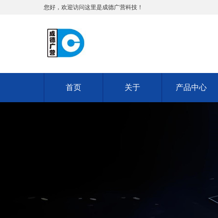
您好，欢迎访问这里是成德广营科技！
首页
关于
产品中心