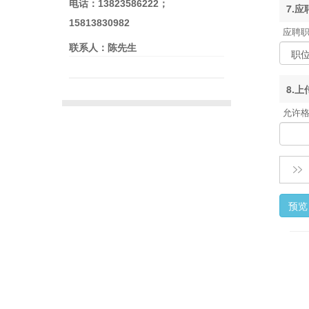
电话：13823586222；
15813830982
联系人：陈先生