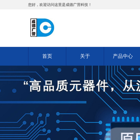
您好，欢迎访问这里是成德广营科技！
首页
关于
产品中心