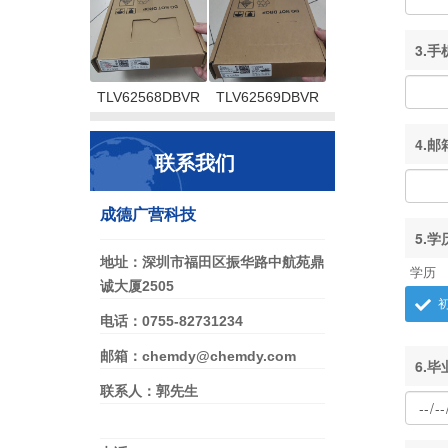
TLV62568DBVR
TLV62569DBVR
联系我们
成德广营科技
地址：深圳市福田区振华路中航苑鼎
诚大厦2505
电话：0755-82731234
邮箱：chemdy@chemdy.com
联系人：郭先生