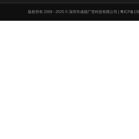
版权所有 2009 - 2025 © 深圳市成德广营科技有限公司
| 粤ICP备13